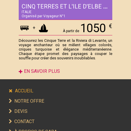
CINQ TERRES ET L'ILE D'ELBE - 5 JOURS
ITALIE
Organisé par Voyageur N°1
1050
€
+
À partir de
Découvrez les Cinque Terre et la Riviera di Levante, un
voyage enchanteur où se mêlent villages colorés,
criques turquoise et élégance méditerranéenne.
Chaque étape promet des paysages à couper le
souffle pour créer des souvenirs inoubliables.
EN SAVOIR PLUS
ACCUEIL
NOTRE OFFRE
DEVIS
CONTACT